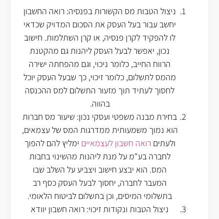
ניצול הטבות מס הקשורות בפנסיה: רואה החשבון
יחשב עבור בעל העסק את הסכום המדויק שכדאי
לו להפקיד לקרן פנסיה, או קרן השתלמות. חישוב
נכון, יאפשר לבעל העסק ליהנות גם מהקטנת
הרווח החייב, כלומר ניכוי, וגם מהפחתה ישירה
מהמס לתשלום, כלומר זיכוי, כך שבעל העסק יוכל
לחסוך לעתיד תוך מזעור התשלום למס ההכנסה
בהווה.
בחירת מבנה משפטי ועסקי נכון: שיעור מס חברות
הוא נמוך משמעותית ממדרגות המס של עצמאים,
ולעתים
רואה חשבון לעצמאיים
ימליץ להם להפוך
לחברה בע"מ על מנת ליהנות מהשינוי בחבות
המס. הוא יבצע חישוב ויצביע על השלב שבו
המעבר לחברה, יחסוך לבעל העסק כסף רב
בתשלומי המיסים, וכן בתשלום לביטוח הלאומי.
ניצול הטבות ונקודות זיכוי: רואה חשבון יוודא